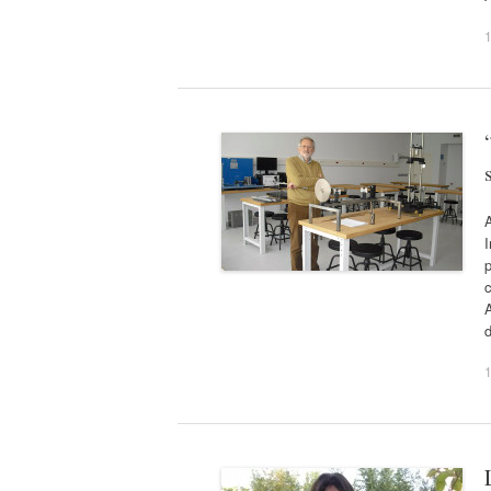
I
p
A
1