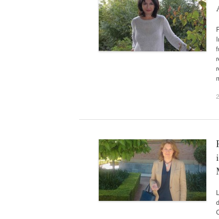
I
f
r
L
C