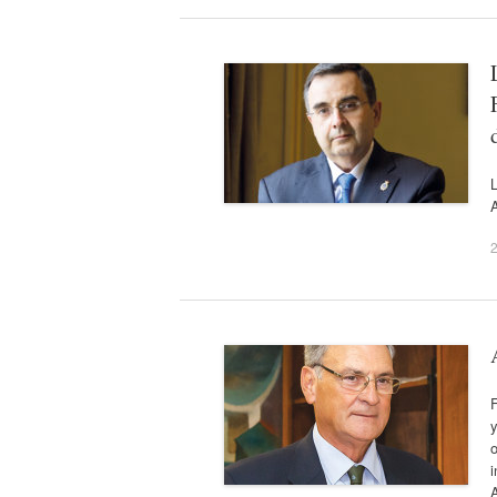
2
o
i