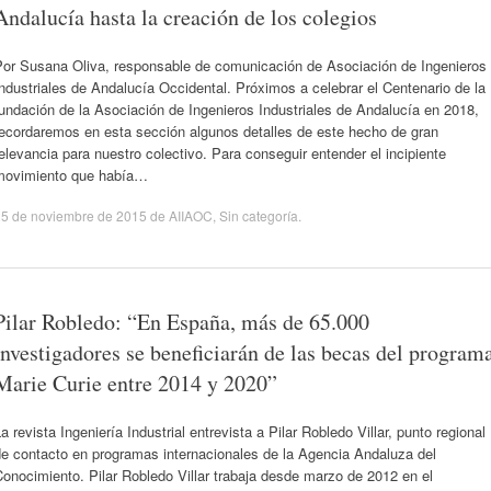
Andalucía hasta la creación de los colegios
Por Susana Oliva, responsable de comunicación de Asociación de Ingenieros
ndustriales de Andalucía Occidental. Próximos a celebrar el Centenario de la
undación de la Asociación de Ingenieros Industriales de Andalucía en 2018,
recordaremos en esta sección algunos detalles de este hecho de gran
elevancia para nuestro colectivo. Para conseguir entender el incipiente
movimiento que había…
25 de noviembre de 2015
de
AIIAOC
,
Sin categoría
.
Pilar Robledo: “En España, más de 65.000
investigadores se beneficiarán de las becas del program
Marie Curie entre 2014 y 2020”
a revista Ingeniería Industrial entrevista a Pilar Robledo Villar, punto regional
de contacto en programas internacionales de la Agencia Andaluza del
onocimiento. Pilar Robledo Villar trabaja desde marzo de 2012 en el