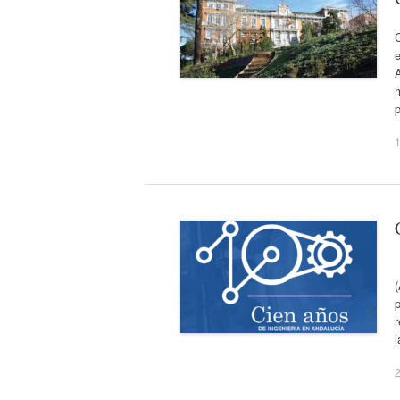
C
e
A
m
p
1
L
p
r
l
2