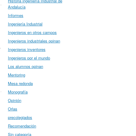
Historia ingeniería Industrial de
Andalucía
Informes
Ingeniería Industrial
Ingenieros en otros campos
Ingenieros industriales opinan
e
Ingenieros inventores
Ingenieros por el mundo
Los alumnos opinan
Mentoring
Mesa redonda
Monografía
Opinión
Orlas
precolegiados
Recomendación
Sin categoría