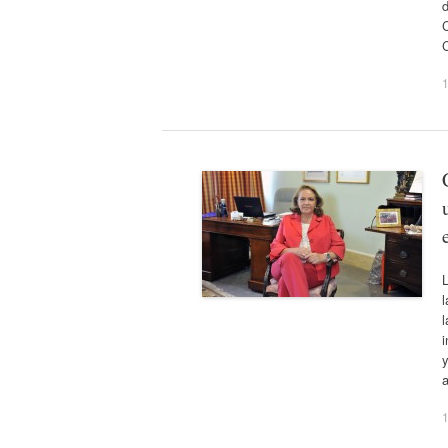
1
L
l
i
y