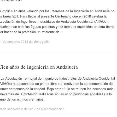
umplir cien años velando por los intereses de la Ingeniería en Andalucía no
s tarea fácil. Para llegar al presente Centenario que en 2018 celebra la
sociación de Ingenieros Industriales de Andalucía Occidental (AIIAOc),
uchas han sido las figuras pioneras y los intentos sucedidos en esta tierra
or hacer de la profesión un referente de…
1 de enero de 2018
de
Monografía
.
Cien años de Ingeniería en Andalucía
a Asociación Territorial de Ingenieros Industriales de Andalucía Occidental
(AIIAOc) ha presentado su primer libro con motivo de la conmemoración del
rimer centenario de la entidad. Bajo este título se reúnen las acciones más
elevantes de la profesión realizadas en las ocho provincias andaluzas a lo
argo de los últimos cien años.
9 de septiembre de 2017
de
Recomendación
.