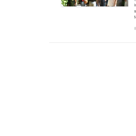
i
s
8