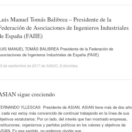
Luis Manuel Tomás Balibrea – Presidente de la
Federación de Asociaciones de Ingenieros Industriales
de España (FAIIE)
LUIS MANUEL TOMÁS BALIBREA Presidente de la Federación de
Asociaciones de Ingenieros Industriales de España (FAIIE)
9 de septiembre de 2017
de
AIIAOC
,
Entrevistas
.
ASIAN sigue creciendo
FERNANDO YLLESCAS Presidente de ASIAN. ASIAN tiene más de dos año
y cada vez estoy más convencido de continuar trabajando en la línea de sus
bjetivos estatutarios: Por un lado, del interés que han mostrado empresas,
nstituciones, organismos y partidos políticos en los valores y objetivos de
ASIAN. En ese sentido, no podemos olvidar que…