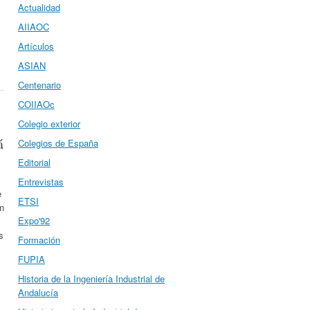
Actualidad
AIIAOC
Artículos
ASIAN
Centenario
COIIAOc
Colegio exterior
á
Colegios de España
Editorial
Entrevistas
e
ETSI
n
Expo'92
s
Formación
FUPIA
Historia de la Ingeniería Industrial de
Andalucía