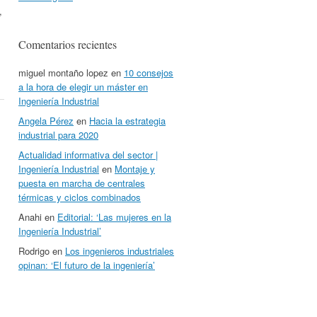
,
Comentarios recientes
miguel montaño lopez
en
10 consejos
a la hora de elegir un máster en
Ingeniería Industrial
Angela Pérez
en
Hacia la estrategia
industrial para 2020
Actualidad informativa del sector |
Ingeniería Industrial
en
Montaje y
puesta en marcha de centrales
térmicas y ciclos combinados
Anahi
en
Editorial: ‘Las mujeres en la
Ingeniería Industrial’
Rodrigo
en
Los ingenieros industriales
opinan: ‘El futuro de la ingeniería’