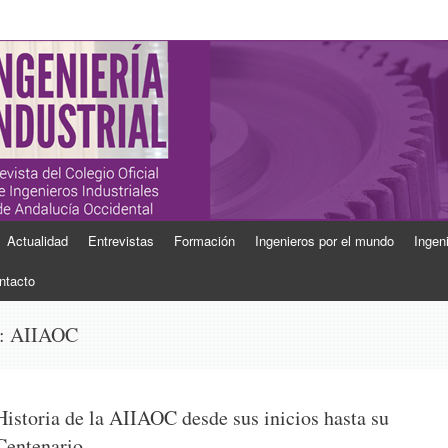
ial
Industriales de Andalucía Occidental
Actualidad
Entrevistas
Formación
Ingenieros por el mundo
Ingen
ntacto
s:
AIIAOC
Historia de la AIIAOC desde sus inicios hasta su
Centenario