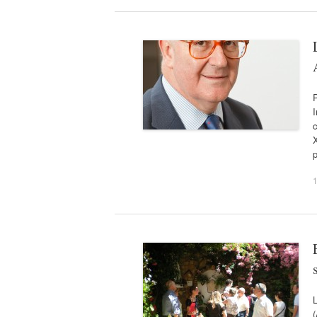
I
c
X
p
1
L
(