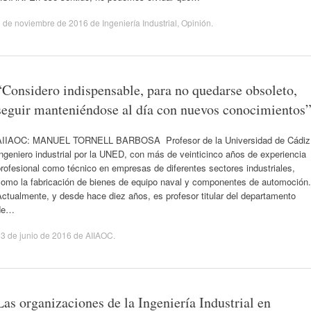
1 de noviembre de 2016
de
Ingeniería Industrial
,
Opinión
.
“Considero indispensable, para no quedarse obsoleto,
seguir manteniéndose al día con nuevos conocimientos
AIIAOC: MANUEL TORNELL BARBOSA Profesor de la Universidad de Cádiz
ngeniero industrial por la UNED, con más de veinticinco años de experiencia
rofesional como técnico en empresas de diferentes sectores industriales,
como la fabricación de bienes de equipo naval y componentes de automoción.
ctualmente, y desde hace diez años, es profesor titular del departamento
de…
3 de junio de 2016
de
AIIAOC
.
Las organizaciones de la Ingeniería Industrial en