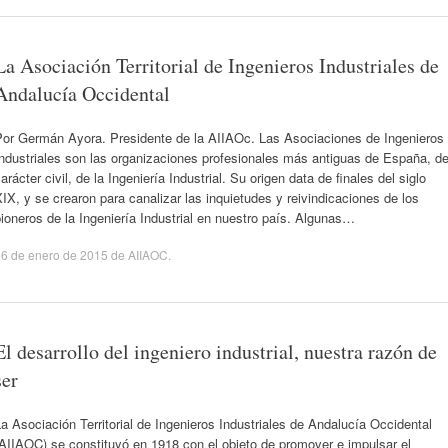
La Asociación Territorial de Ingenieros Industriales de
Andalucía Occidental
Por Germán Ayora. Presidente de la AIIAOc. Las Asociaciones de Ingenieros
ndustriales son las organizaciones profesionales más antiguas de España, d
arácter civil, de la Ingeniería Industrial. Su origen data de finales del siglo
IX, y se crearon para canalizar las inquietudes y reivindicaciones de los
ioneros de la Ingeniería Industrial en nuestro país. Algunas…
6 de enero de 2015
de
AIIAOC
.
El desarrollo del ingeniero industrial, nuestra razón de
ser
a Asociación Territorial de Ingenieros Industriales de Andalucía Occidental
AIIAOC) se constituyó en 1918 con el objeto de promover e impulsar el