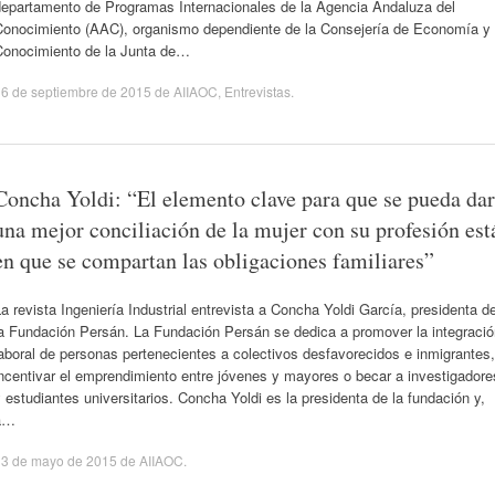
departamento de Programas Internacionales de la Agencia Andaluza del
Conocimiento (AAC), organismo dependiente de la Consejería de Economía y
Conocimiento de la Junta de…
6 de septiembre de 2015
de
AIIAOC
,
Entrevistas
.
Concha Yoldi: “El elemento clave para que se pueda dar
una mejor conciliación de la mujer con su profesión est
en que se compartan las obligaciones familiares”
a revista Ingeniería Industrial entrevista a Concha Yoldi García, presidenta d
la Fundación Persán. La Fundación Persán se dedica a promover la integració
aboral de personas pertenecientes a colectivos desfavorecidos e inmigrantes,
ncentivar el emprendimiento entre jóvenes y mayores o becar a investigadore
 estudiantes universitarios. Concha Yoldi es la presidenta de la fundación y,
a…
13 de mayo de 2015
de
AIIAOC
.