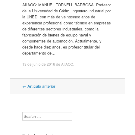
AIIAOC: MANUEL TORNELL BARBOSA Profesor
de la Universidad de Cádiz. Ingeniero industrial por
la UNED, con más de veinticinco años de
experiencia profesional como técnico en empresas
de diferentes sectores industriales, como la
fabricación de bienes de equipo naval y
componentes de automoción. Actualmente, y
desde hace diez años, es profesor titular del
departamento de…
13 de junio de 2016
de
AIIAOC
.
Navegación
←
Artículo anterior
por
artículos
Search