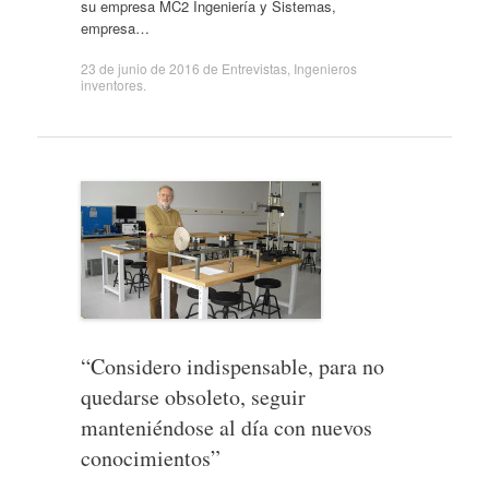
su empresa MC2 Ingeniería y Sistemas,
empresa…
23 de junio de 2016
de
Entrevistas
,
Ingenieros
inventores
.
“Considero indispensable, para no
quedarse obsoleto, seguir
manteniéndose al día con nuevos
conocimientos”