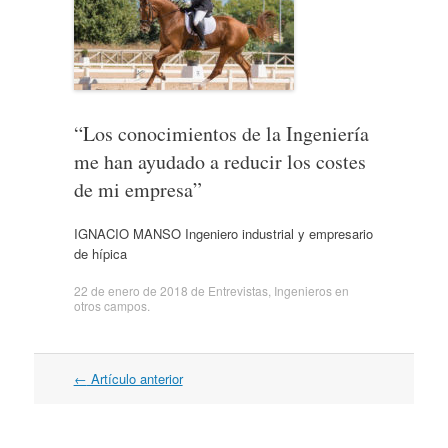
“Los conocimientos de la Ingeniería
me han ayudado a reducir los costes
de mi empresa”
IGNACIO MANSO Ingeniero industrial y empresario
de hípica
22 de enero de 2018
de
Entrevistas
,
Ingenieros en
otros campos
.
Navegación
←
Artículo anterior
por
artículos