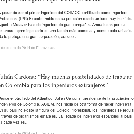
 pesar de ser el primer ingeniero del COIIAOC certificado como Ingeniero
rofesional (IPR) Experto, habla de su profesión desde un lado muy humilde.
Agustín Maraver ha sido ingeniero de gran compañía. Ahora lucha por su
empresa Ingam ingeniería en una faceta más personal y como socio unitario.
No lo protege una gran corporación, aunque…
 de enero de 2014
de
Entrevistas
.
Julián Cardona: “Hay muchas posibilidades de trabajar
en Colombia para los ingenieros extranjeros”
esde el otro lado del Atlántico, Julián Cardona, presidente de la asociación d
ngenieros de Colombia, ACIEM, nos habla de otra forma de hacer ingeniería.
n su país no existe la figura del Colegio Profesional, los ingenieros se regula
 través de organismos estatales. La llegada de ingenieros españoles al país
es cada vez es…
 de enero de 2014
de
Entrevistas
.