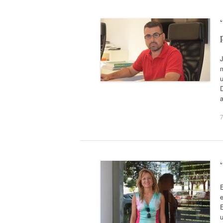
J
u
D
a
7
e
E
u