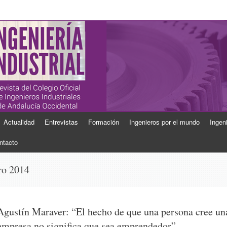
ial
Industriales de Andalucía Occidental
Actualidad
Entrevistas
Formación
Ingenieros por el mundo
Ingen
ntacto
ro 2014
Agustín Maraver: “El hecho de que una persona cree un
empresa no significa que sea emprendedor”