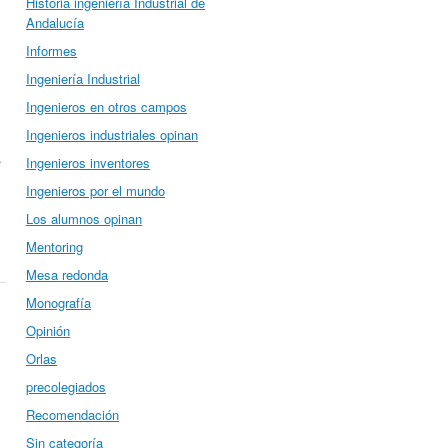
Historia ingeniería Industrial de
Andalucía
Informes
Ingeniería Industrial
Ingenieros en otros campos
Ingenieros industriales opinan
.
Ingenieros inventores
Ingenieros por el mundo
Los alumnos opinan
Mentoring
Mesa redonda
Monografía
Opinión
Orlas
precolegiados
Recomendación
Sin categoría