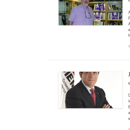
A
P
9
D
I
E
a
9