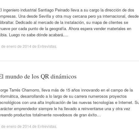
l ingeniero industrial Santiago Peinado lleva a su cargo la dirección de dos
empresas. Una desde Sevilla y otra muy cercana pero ya internacional, desde
ibraltar. Dedicado al mercado de la instalación, su mapa de clientes se
mueve por cada punto de la geografía. Ahora espera vender materiales en
Libia. Luego no sabe dónde acabará.…
 de enero de 2014
de
Entrevistas
.
El mundo de los QR dinámicos
Jorge Tarrés Chamorro, lleva más de 15 años innovando en el campo de la
nformática, desarrollando a lo largo de su carrera numerosos proyectos
ecnológicos con una alta implicación de las nuevas tecnologías e Internet. S
arácter emprendedor siempre le ha llevado a reinventarse una y otra vez
creando productos totalmente novedosos de gran éxito…
 de enero de 2014
de
Entrevistas
.