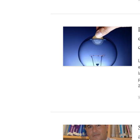
e
l
9