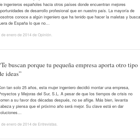
de ingenieros españoles hacia otros países donde encuentran mejores
portunidades de desarrollo profesional que en nuestro país. La mayoría de
osotros conoce a algún ingeniero que ha tenido que hacer la maletas y busca
fuera de España lo que no…
 de enero de 2014
de
Opinión
.
“Te buscan porque tu pequeña empresa aporta otro tipo
de ideas”
on tan solo 25 años, esta mujer ingeniero decidió montar una empresa,
royectos y Mejoras del Sur, S.L. A pesar de que los tiempos de crisis no
orren a su favor dos décadas después, no se aflige. Más bien, levanta
abeza y piensa que el próximo año será mejor. Su clave está en dar
soluciones…
 de enero de 2014
de
Entrevistas
.