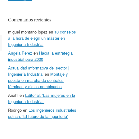
Comentarios recientes
miguel montaño lopez
en
10 consejos
a la hora de elegir un máster en
Ingeniería Industrial
Angela Pérez
en
Hacia la estrategia
industrial para 2020
Actualidad informativa del sector |
Ingeniería Industrial
en
Montaje y
puesta en marcha de centrales
térmicas y ciclos combinados
Anahi
en
Editorial: ‘Las mujeres en la
Ingeniería Industrial’
Rodrigo
en
Los ingenieros industriales
opinan: ‘El futuro de la ingeniería’