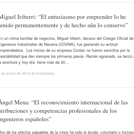
Miguel Iriberri: “El entusiasmo por emprender lo he
tenido permanentemente y de hecho aún lo conservo”
n un clima familiar de negocios, Miguel Iriberri, decano del Colegio Oficial de
ngenieros Industriales de Navarra (COIINA), fue gestando su actitud
emprendedora. Los inicios de su empresa Contec no fueron sencillos por la
nestabilidad que dan siempre los primeros pasos. Recién egresado, se lanzó 
la aventura y hoy día tiene más de 30…
 de enero de 2014
de
Entrevistas
.
Ángel Mena: “El reconocimiento internacional de las
atribuciones y competencias profesionales de los
ingenieros españoles”
no de los efectos palpables de la crisis ha sido el éxodo, voluntario o forzos