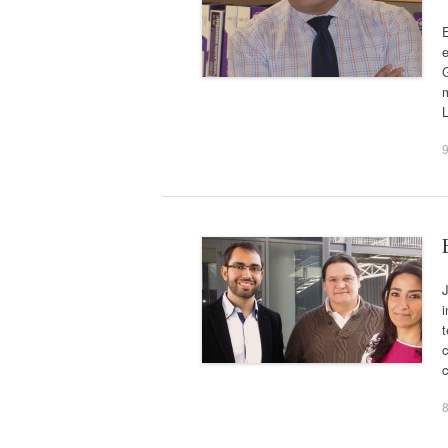
E
G
9
i
t
c
8