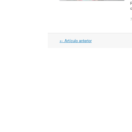
7
Navegación
←
Artículo anterior
por
artículos