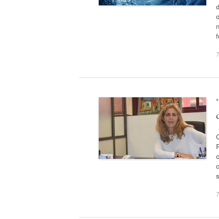
o
n
7
C
P
c
c
7