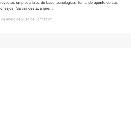
proyectos empresariales de base tecnológica. Tomando apunte de sus
consejos, García destaca que…
 de enero de 2014
de
Formación
.