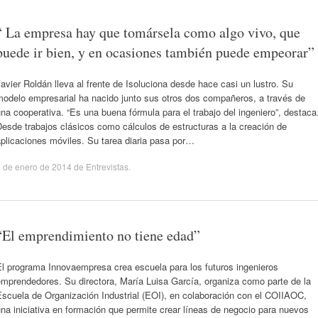
“ La empresa hay que tomársela como algo vivo, que
puede ir bien, y en ocasiones también puede empeorar”
avier Roldán lleva al frente de Isoluciona desde hace casi un lustro. Su
modelo empresarial ha nacido junto sus otros dos compañeros, a través de
na cooperativa. “Es una buena fórmula para el trabajo del ingeniero”, destaca
esde trabajos clásicos como cálculos de estructuras a la creación de
plicaciones móviles. Su tarea diaria pasa por…
 de enero de 2014
de
Entrevistas
.
“El emprendimiento no tiene edad”
El programa Innovaempresa crea escuela para los futuros ingenieros
mprendedores. Su directora, María Luisa García, organiza como parte de la
scuela de Organización Industrial (EOI), en colaboración con el COIIAOC,
na iniciativa en formación que permite crear líneas de negocio para nuevos