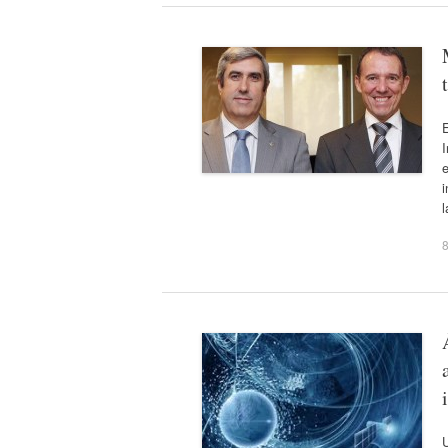
E
I
i
8
U