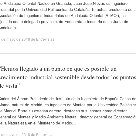
de Andalucía Oriental Nacido en Granada, Juan José Nievas es ingeniero
ndustrial por la Universidad Politécnica de Cataluña. El actual presidente de l
sociación de Ingenieros Industriales de Andalucía Oriental (AIIAOr), ha
jercido como delegado provincial de Economía e Industria de la Junta de
Andalucía…
8 de mayo de 2018
de
Entrevistas
.
“Hemos llegado a un punto en que es posible un
crecimiento industrial sostenible desde todos los punto
de vista”
arlos del Álamo Presidente del Instituto de la Ingeniería de España Carlos de
lamo, natural de Madrid, es ingeniero de Montes por la Universidad Politénic
e Madrid. Entre su extensa carrera, destacan sus labores como director
general de Montes y Medio Ambiente Natural, director general de Conservació
e la Naturaleza en el Ministerio de Medio…
8 de mayo de 2018
de
Entrevistas
.