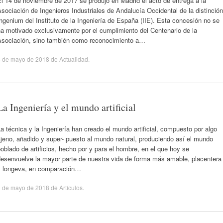
l 14 de noviembre de 2017 se produjo en Madrid el acto de entrega a la
sociación de Ingenieros Industriales de Andalucía Occidental de la distinción
ngenium del Instituto de la Ingeniería de España (IIE). Esta concesión no se
a motivado exclusivamente por el cumplimiento del Centenario de la
Asociación, sino también como reconocimiento a…
8 de mayo de 2018
de
Actualidad
.
La Ingeniería y el mundo artificial
a técnica y la Ingeniería han creado el mundo artificial, compuesto por algo
jeno, añadido y super- puesto al mundo natural, produciendo así el mundo
oblado de artificios, hecho por y para el hombre, en el que hoy se
desenvuelve la mayor parte de nuestra vida de forma más amable, placentera
y longeva, en comparación…
8 de mayo de 2018
de
Artículos
.