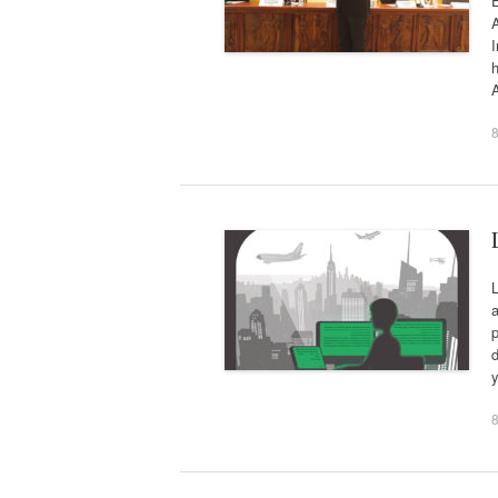
E
A
I
h
L
a
p