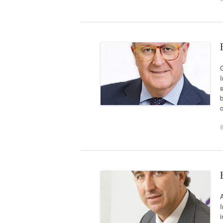
s
b
I
i