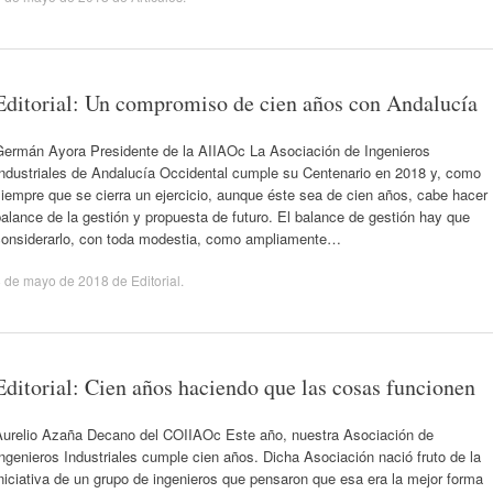
Editorial: Un compromiso de cien años con Andalucía
Germán Ayora Presidente de la AIIAOc La Asociación de Ingenieros
Industriales de Andalucía Occidental cumple su Centenario en 2018 y, como
iempre que se cierra un ejercicio, aunque éste sea de cien años, cabe hacer
alance de la gestión y propuesta de futuro. El balance de gestión hay que
considerarlo, con toda modestia, como ampliamente…
8 de mayo de 2018
de
Editorial
.
Editorial: Cien años haciendo que las cosas funcionen
Aurelio Azaña Decano del COIIAOc Este año, nuestra Asociación de
ngenieros Industriales cumple cien años. Dicha Asociación nació fruto de la
niciativa de un grupo de ingenieros que pensaron que esa era la mejor forma