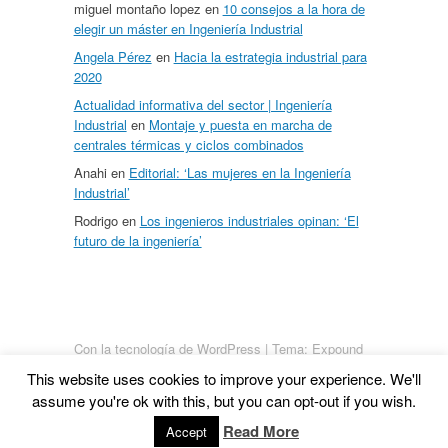
miguel montaño lopez
en
10 consejos a la hora de
elegir un máster en Ingeniería Industrial
Angela Pérez
en
Hacia la estrategia industrial para
2020
Actualidad informativa del sector | Ingeniería
Industrial
en
Montaje y puesta en marcha de
centrales térmicas y ciclos combinados
Anahi
en
Editorial: ‘Las mujeres en la Ingeniería
Industrial’
Rodrigo
en
Los ingenieros industriales opinan: ‘El
futuro de la ingeniería’
Con la tecnología de WordPress
|
Tema: Expound
von
Konstantin Kovshenin
This website uses cookies to improve your experience. We'll
assume you're ok with this, but you can opt-out if you wish.
Read More
Accept