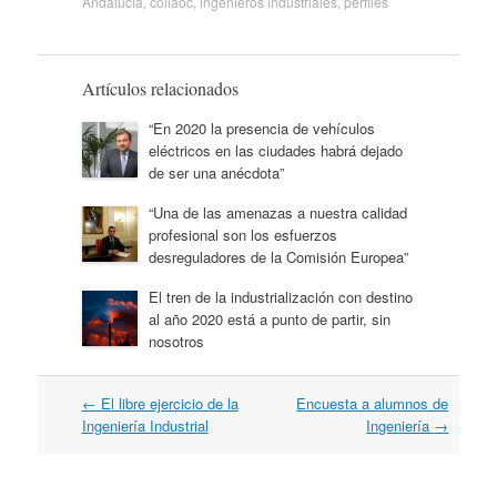
Andalucía
,
coiiaoc
,
ingenieros industriales
,
perfiles
Artículos relacionados
“En 2020 la presencia de vehículos
eléctricos en las ciudades habrá dejado
de ser una anécdota”
“Una de las amenazas a nuestra calidad
profesional son los esfuerzos
desreguladores de la Comisión Europea”
El tren de la industrialización con destino
al año 2020 está a punto de partir, sin
nosotros
Navegación
←
El libre ejercicio de la
Encuesta a alumnos de
por
Ingeniería Industrial
Ingeniería
→
artículos