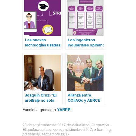
Las nuevas
Los ingenieros
tecnologías usadas
industriales opinan:
por el COIIAOc para
la marabunta en las
la formación de los
titulaciones de
colegiados
Ingeniería
Joaquín Cruz: “El
Alianza entre
arbitraje no solo
COIIAOc y AERCE
trata de
Funciona gracias a
YARPP
.
descongestionar
los tribunales, sino
también solucionar
29 de septiembre de 2017
de
Actualidad
,
Formación
.
el problema
Etiquetas:
coiiaoc
,
cursos
,
diciembre 2017
,
e-learning
,
mediante una
presencial
,
septiembre 2017