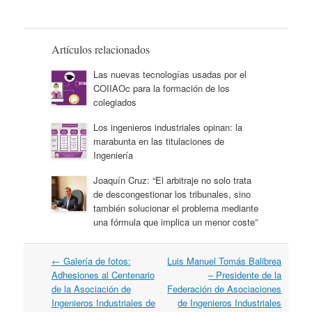
fórmula que implica
un menor coste”
Artículos relacionados
Las nuevas tecnologías usadas por el
COIIAOc para la formación de los
colegiados
Los ingenieros industriales opinan: la
marabunta en las titulaciones de
Ingeniería
Joaquín Cruz: “El arbitraje no solo trata
de descongestionar los tribunales, sino
también solucionar el problema mediante
una fórmula que implica un menor coste”
Navegación
←
Galería de fotos:
Luis Manuel Tomás Balibrea
por
Adhesiones al Centenario
– Presidente de la
artículos
de la Asociación de
Federación de Asociaciones
Ingenieros Industriales de
de Ingenieros Industriales