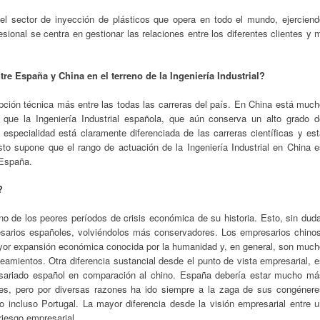
l sector de inyección de plásticos que opera en todo el mundo, ejerciend
ional se centra en gestionar las relaciones entre los diferentes clientes y 
re España y China en el terreno de la Ingeniería Industrial?
opción técnica más entre las todas las carreras del país. En China está muc
que la Ingeniería Industrial española, que aún conserva un alto grado d
especialidad está claramente diferenciada de las carreras científicas y es
o supone que el rango de actuación de la Ingeniería Industrial en China e
España.
?
 de los peores períodos de crisis económica de su historia. Esto, sin duda
sarios españoles, volviéndolos más conservadores. Los empresarios chinos
mayor expansión económica conocida por la humanidad y, en general, son much
amientos. Otra diferencia sustancial desde el punto de vista empresarial, e
presariado español en comparación al chino. España debería estar mucho má
es, pero por diversas razones ha ido siempre a la zaga de sus congénere
o incluso Portugal. La mayor diferencia desde la visión empresarial entre u
 riesgo empresarial