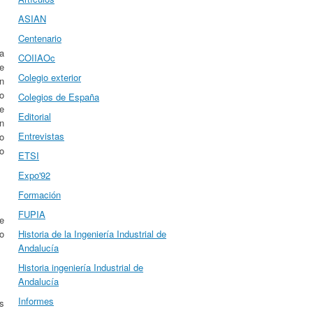
ASIAN
Centenario
la
COIIAOc
se
Colegio exterior
n
go
Colegios de España
e
Editorial
n
Entrevistas
o
o
ETSI
Expo'92
Formación
FUPIA
e
Historia de la Ingeniería Industrial de
o
Andalucía
Historia ingeniería Industrial de
Andalucía
Informes
os