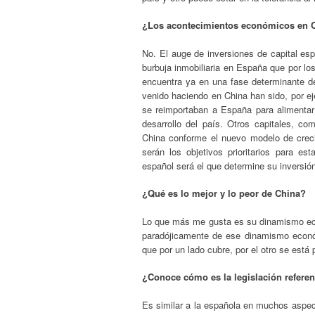
¿Los acontecimientos económicos en Ch
No. El auge de inversiones de capital esp
burbuja inmobiliaria en España que por lo
encuentra ya en una fase determinante d
venido haciendo en China han sido, por eje
se reimportaban a España para alimentar 
desarrollo del país. Otros capitales, c
China conforme el nuevo modelo de creci
serán los objetivos prioritarios para e
español será el que determine su inversió
¿Qué es lo mejor y lo peor de China?
Lo que más me gusta es su dinamismo eco
paradójicamente de ese dinamismo económi
que por un lado cubre, por el otro se está 
¿Conoce cómo es la legislación refere
Es similar a la española en muchos aspect