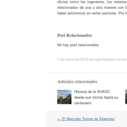
oficios como los ingenieros, los notario
relacionados de una u otra manera con la
haber autónomos en estos sectores. Por l
Post Relacionados
No hay post relacionados
7 de marzo de 2016
de
Ingenieros por el mu
Artículos relacionados
Historia de la AIIAOC
desde sus inicios hasta su
centenario
Navegación
←
El Mercado Torroja de Algeciras
por