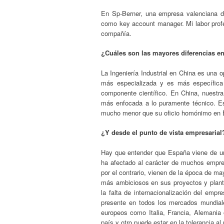
En Sp-Berner, una empresa valenciana de
como key account manager. Mi labor profes
compañía.
¿Cuáles son las mayores diferencias ent
La Ingeniería Industrial en China es una 
más especializada y es más específica 
componente científico. En China, nuestra 
más enfocada a lo puramente técnico. Est
mucho menor que su oficio homónimo en 
¿Y desde el punto de vista empresarial
Hay que entender que España viene de uno
ha afectado al carácter de muchos empre
por el contrario, vienen de la época de 
más ambiciosos en sus proyectos y plante
la falta de internacionalización del em
presente en todos los mercados mundial
europeos como Italia, Francia, Alemania 
país y otro puede estar en la tolerancia al