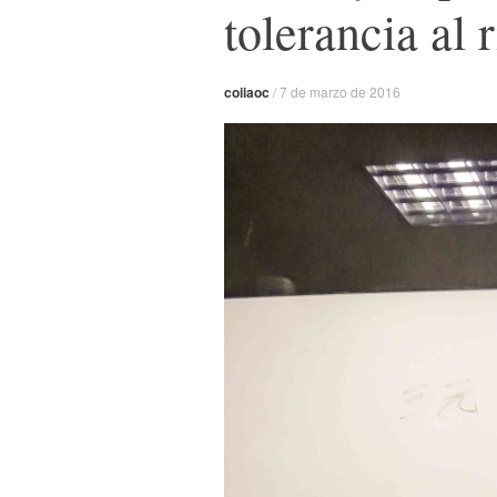
tolerancia al 
coiiaoc
/
7 de marzo de 2016