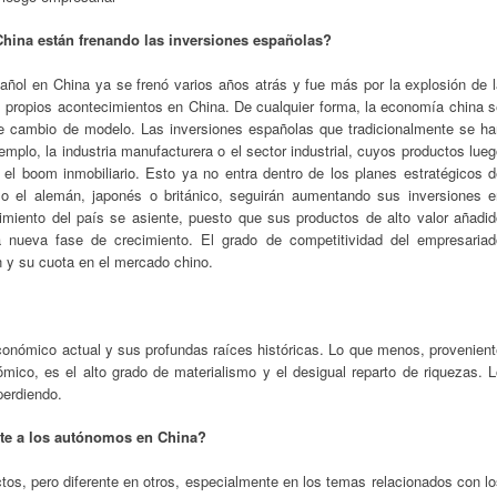
ina están frenando las inversiones españolas?
añol en China ya se frenó varios años atrás y fue más por la explosión de 
s propios acontecimientos en China. De cualquier forma, la economía china 
e cambio de modelo. Las inversiones españolas que tradicionalmente se ha
mplo, la industria manufacturera o el sector industrial, cuyos productos lue
el boom inmobiliario. Esto ya no entra dentro de los planes estratégicos d
omo el alemán, japonés o británico, seguirán aumentando sus inversiones e
miento del país se asiente, puesto que sus productos de alto valor añadid
sta nueva fase de crecimiento. El grado de competitividad del empresariad
n y su cuota en el mercado chino.
nómico actual y sus profundas raíces históricas. Lo que menos, provenient
co, es el alto grado de materialismo y el desigual reparto de riquezas. L
perdiendo.
nte a los autónomos en China?
os, pero diferente en otros, especialmente en los temas relacionados con l