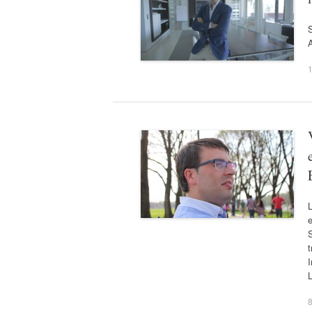
L
e
t
I
L
8