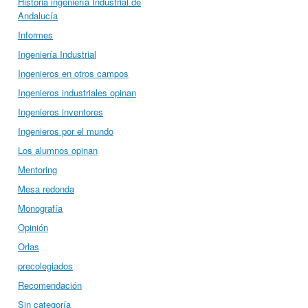
Historia ingeniería Industrial de
Andalucía
Informes
Ingeniería Industrial
Ingenieros en otros campos
Ingenieros industriales opinan
Ingenieros inventores
Ingenieros por el mundo
Los alumnos opinan
Mentoring
Mesa redonda
Monografía
Opinión
Orlas
precolegiados
Recomendación
Sin categoría