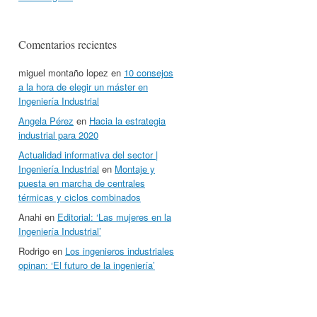
Comentarios recientes
miguel montaño lopez
en
10 consejos
a la hora de elegir un máster en
Ingeniería Industrial
Angela Pérez
en
Hacia la estrategia
industrial para 2020
Actualidad informativa del sector |
Ingeniería Industrial
en
Montaje y
puesta en marcha de centrales
térmicas y ciclos combinados
Anahi
en
Editorial: ‘Las mujeres en la
Ingeniería Industrial’
Rodrigo
en
Los ingenieros industriales
opinan: ‘El futuro de la ingeniería’