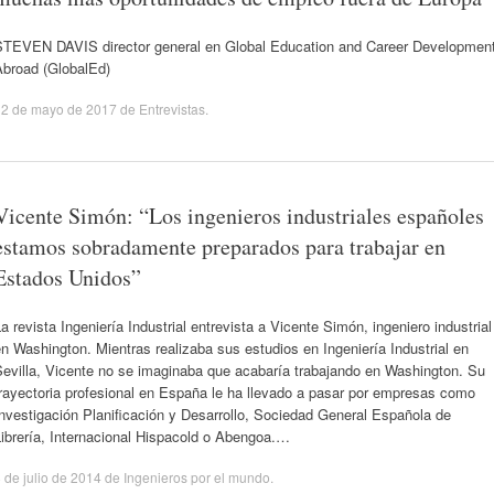
STEVEN DAVIS director general en Global Education and Career Developmen
Abroad (GlobalEd)
12 de mayo de 2017
de
Entrevistas
.
Vicente Simón: “Los ingenieros industriales españoles
estamos sobradamente preparados para trabajar en
Estados Unidos”
a revista Ingeniería Industrial entrevista a Vicente Simón, ingeniero industrial
n Washington. Mientras realizaba sus estudios en Ingeniería Industrial en
Sevilla, Vicente no se imaginaba que acabaría trabajando en Washington. Su
rayectoria profesional en España le ha llevado a pasar por empresas como
nvestigación Planificación y Desarrollo, Sociedad General Española de
ibrería, Internacional Hispacold o Abengoa.…
 de julio de 2014
de
Ingenieros por el mundo
.