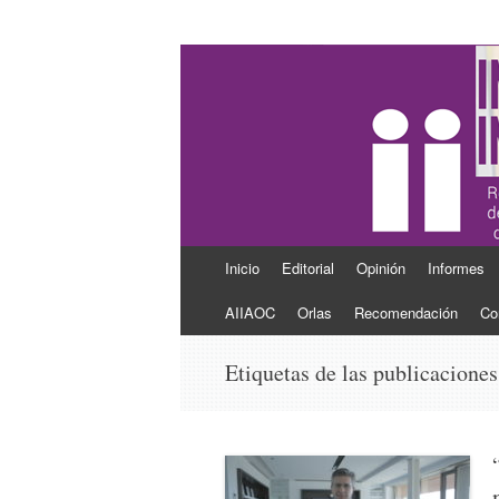
Ingeniería Industr
Revista del Colegio Oficial de Ingenieros 
Ir
Inicio
Editorial
Opinión
Informes
al
contenido
AIIAOC
Orlas
Recomendación
Co
Etiquetas de las publicacione