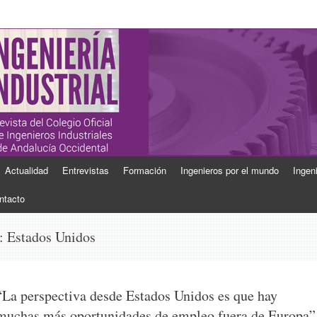
ial
Industriales de Andalucía Occidental
Actualidad
Entrevistas
Formación
Ingenieros por el mundo
Ingen
ntacto
s:
Estados Unidos
“La perspectiva desde Estados Unidos es que hay
muchas más oportunidades de empleo fuera de Europa”