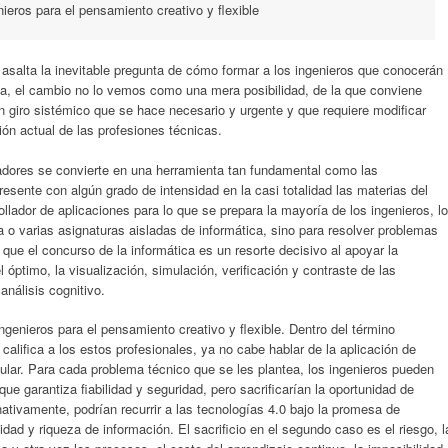
nieros para el pensamiento creativo y flexible
 asalta la inevitable pregunta de cómo formar a los ingenieros que conocerán
nería, el cambio no lo vemos como una mera posibilidad, de la que conviene
 giro sistémico que se hace necesario y urgente y que requiere modificar
ión actual de las profesiones técnicas.
adores se convierte en una herramienta tan fundamental como las
sente con algún grado de intensidad en la casi totalidad las materias del
ollador de aplicaciones para lo que se prepara la mayoría de los ingenieros, lo
na o varias asignaturas aisladas de informática, sino para resolver problemas
que el concurso de la informática es un resorte decisivo al apoyar la
 óptimo, la visualización, simulación, verificación y contraste de las
análisis cognitivo.
ngenieros para el pensamiento creativo y flexible. Dentro del término
califica a los estos profesionales, ya no cabe hablar de la aplicación de
lar. Para cada problema técnico que se les plantea, los ingenieros pueden
 que garantiza fiabilidad y seguridad, pero sacrificarían la oportunidad de
ativamente, podrían recurrir a las tecnologías 4.0 bajo la promesa de
vidad y riqueza de información. El sacrificio en el segundo caso es el riesgo, l