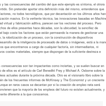
 y las consecuencias del cambio del que este ejemplo es síntoma, el otrora
sentido. Sin pretender aportar otra definición más del mismo, entendemos que
actores, no todos tecnológicos, que por decantación en los últimos años han
ización masiva. En la vertiente técnica, las innovaciones basadas en Machin
dad virtual y fabricación aditiva, parecen ser los vectores del proceso. Pero
hos de ellos presentes hace décadas, son la ubicuidad, la sencillez de
y el bajo coste los factores que están permeando la manera de gestionar una
, la robotización de un proceso, con la construcción de dispositivos
desarrollo de la inteligencia de procesado de datos o imágenes, está a la man
s que encontramos a cargo de cualquier factoría, sin intermediarios, ni
vos costes materiales, siempre que dispongan de la suficiente destreza e
as consecuencias son tan impactantes como inciertas, y se suelen buscar en
de ellos es el artículo de Carl Benedikt Frey y Michael A. Osborne sobre la
os actuales durante la próxima década. Otro es el visionario libro sobre la
amén de los frecuentes informes de McKinsey y The Economist y un creciente
unque en raros casos se decantan por si la creación de empleo neta será
convienen que la mayoría de los empleos del futuro no existen actualmente, y
lmente diferente a la que conocemos.