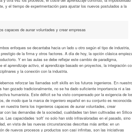
a y otra vez los procesos, el coste del aprendizaje continuo, la imposibilidad
e, y el tiempo de experimentación para ajustar los nuevos postulados a la
ieros capaces de aunar voluntades y crear empresas
mbos enfoques se decantaba hacia un lado u otro según el tipo de industria,
prestigio de la firma y otros factores. A día de hoy, la opción clásica empiez
troductorio. Y en las aulas se debe reflejar este cambio de paradigma,
el aprendizaje activo, el aprendizaje basado en proyectos, la integración c
sciplinares y la conexión con la industria.
ebemos reforzar las llamadas soft skills en los futuros ingenieros. En nuestr
 han gozado tradicionalmente, no se ha dado suficiente importancia ni a las
ectiva humanista. Este déficit se ha visto compensado por la exigencia de lo
ulos, de modo que la marca de ingeniero español en su conjunto es reconocida
 en nuestra tierra los ingenieros capaces de aunar voluntades, crear
ar con las demandas de la sociedad, cualidades tan bien cultivadas en Silico
a. Las capacidades ‘soft’ no solo han sido infravaloradas en el pasado, sino
ad, en vista de las nuevas circunstancias descritas más arriba: en un
ón de nuevos procesos y productos son casi infinitas, son las iniciativas