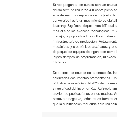
Si nos preguntamos cuáles son las causas
difuso término Industria 4.0 cobra pleno 
en este marco comprende un conjunto de f
convergido hacia un movimiento de digital
Learning, Big Data, dispositivos IoT, reali
más allá de los avances tecnológicos, muc
manejo, la popularidad, la cultura maker 
infraestructura de producción. Actualmente
mecánicos y electrónicos auxiliares, y el 
de pequeños equipos de ingenieros como lo
largos tiempos de programación, ni excesi
iniciativa.
Discutidas las causas de la disrupción, l
celebrados documentos premonitorios. Uno 
probable desaparición del 47% de los emple
singularidad del inventor Ray Kurzweil, 
aluvión de publicaciones en los medios. A
positiva o negativa, todas estas fuentes 
que la cualificación requerida será radica