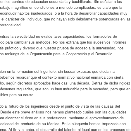
 en los centros de educación secundaria y bachillerato. Sin señalar a los
trabajo magnífico en condiciones a menudo complicadas, es claro que la
 reconducir hábitos inadecuados, o a la hora de desarrollar capacidades muy
y el carácter del individuo, que no hayan sido debidamente potenciadas en las
personalidad.
entras la selectividad no evalúe tales capacidades, los formadores de
uado para cambiar sus métodos. No nos extraña que los sucesivos informes
 práctico y diverso que nuestra prueba de acceso a la universidad, nos
os rankings de la Organización para la Cooperación y el Desarrollo
ación en la formación del ingeniero, sin buscar excusas que eludan la
, debemos recordar que el contexto normativo nacional enmarca con cierta
tudio, según decretos aprobados hace casi una década. Detrás de dicha rigidez
rofesiones reguladas, que son un bien indudable para la sociedad, pero que en
ibles para su causa.
al futuro de los ingenieros desde el punto de vista de las causas del
Desde este breve análisis nos hemos planteado cuáles son las cualidades
ara alcanzar el éxito en sus profesiones, mediante el aprovechamiento del
 sociedad del producto de su técnica. En la búsqueda hemos tropezado con
a. Al fin y al cabo, el desarrollo del talento, al igual que en los procesos de