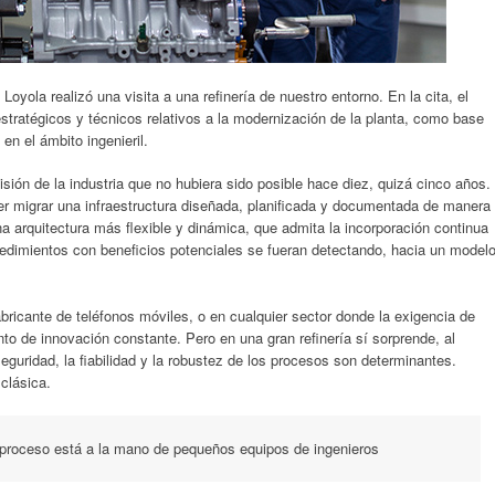
oyola realizó una visita a una refinería de nuestro entorno. En la cita, el
 estratégicos y técnicos relativos a la modernización de la planta, como base
en el ámbito ingenieril.
isión de la industria que no hubiera sido posible hace diez, quizá cinco años.
r migrar una infraestructura diseñada, planificada y documentada de manera
una arquitectura más flexible y dinámica, que admita la incorporación continua
cedimientos con beneficios potenciales se fueran detectando, hacia un model
bricante de teléfonos móviles, o en cualquier sector donde la exigencia de
into de innovación constante. Pero en una gran refinería sí sorprende, al
seguridad, la fiabilidad y la robustez de los procesos son determinantes.
clásica.
 proceso está a la mano de pequeños equipos de ingenieros