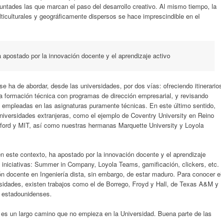
luntades las que marcan el paso del desarrollo creativo. Al mismo tiempo, la
lticulturales y geográficamente dispersos se hace imprescindible en el
 apostado por la innovación docente y el aprendizaje activo
se ha de abordar, desde las universidades, por dos vías: ofreciendo itinerario
a formación técnica con programas de dirección empresarial, y revisando
empleadas en las asignaturas puramente técnicas. En este último sentido,
versidades extranjeras, como el ejemplo de Coventry University en Reino
ford y MIT, así como nuestras hermanas Marquette University y Loyola
n este contexto, ha apostado por la innovación docente y el aprendizaje
 iniciativas: Summer in Company, Loyola Teams, gamificación, clickers, etc.
ón docente en Ingeniería dista, sin embargo, de estar maduro. Para conocer e
ersidades, existen trabajos como el de Borrego, Froyd y Hall, de Texas A&M y
s estadounidenses.
 es un largo camino que no empieza en la Universidad. Buena parte de las