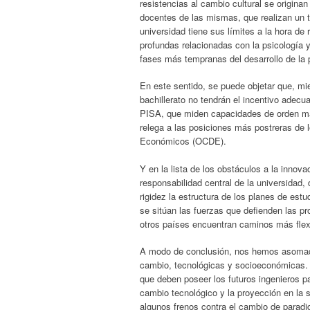
resistencias al cambio cultural se originan
docentes de las mismas, que realizan un 
universidad tiene sus límites a la hora de
profundas relacionadas con la psicología 
fases más tempranas del desarrollo de la 
En este sentido, se puede objetar que, mi
bachillerato no tendrán el incentivo adec
PISA, que miden capacidades de orden más
relega a las posiciones más postreras de l
Económicos (OCDE).
Y en la lista de los obstáculos a la innov
responsabilidad central de la universidad
rigidez la estructura de los planes de es
se sitúan las fuerzas que defienden las p
otros países encuentran caminos más flex
A modo de conclusión, nos hemos asomado 
cambio, tecnológicas y socioeconómicas. 
que deben poseer los futuros ingenieros p
cambio tecnológico y la proyección en la
algunos frenos contra el cambio de paradigm