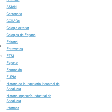
ASIAN
Centenario
COIIAOc
Colegio exterior
Colegios de España
Editorial
a
Entrevistas
on
ETSI
Expo'92
Formación
o
FUPIA
s
Historia de la Ingeniería Industrial de
Andalucía
n
Historia ingeniería Industrial de
Andalucía
Informes