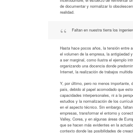
incertidumbre, el esfuerzo de reinventar un
de documentar y normalizar lo obsolescent
realidad.
Faltan en nuestra tierra los ingen
Hasta hace pocos años, la tensión entre a
el volumen de la empresa, la antigüedad y 
a ser marginal, como ilustra el ejemplo in
organizando una docencia donde predomine 
Internet, la realización de trabajos multidi
Y, por último, pero no menos importante, d
país, debido al papel acomodado que estos
capacidades interpersonales, ni a la persp
estudios y la normalización de los curríc
en el aspecto técnico. Sin embargo, faltan
empresas, transformar el entorno y conect
Valley, Corea, y en algunas áreas de Europ
que se hacen más evidentes en la actualid
contexto donde las posibilidades de creaci