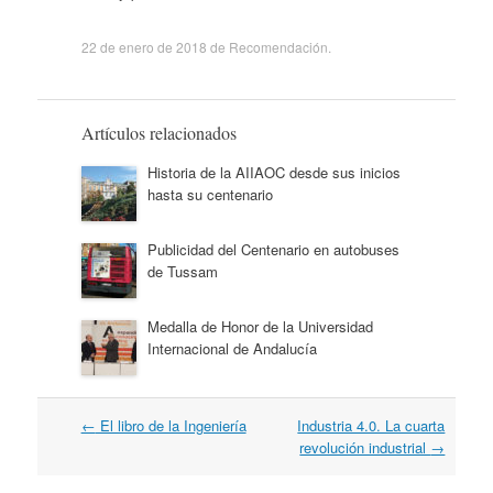
22 de enero de 2018
de
Recomendación
.
Artículos relacionados
Historia de la AIIAOC desde sus inicios
hasta su centenario
Publicidad del Centenario en autobuses
de Tussam
Medalla de Honor de la Universidad
Internacional de Andalucía
Navegación
←
El libro de la Ingeniería
Industria 4.0. La cuarta
por
revolución industrial
→
artículos