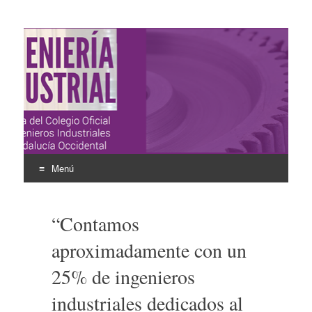
Ingeniería Industrial
Revista del Colegio Oficial de Ingenieros Industriales de
Andalucía Occidental
Menú
Ir
al
“Contamos
contenido
aproximadamente con un
25% de ingenieros
industriales dedicados al