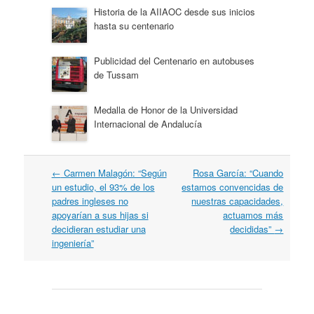
Historia de la AIIAOC desde sus inicios
hasta su centenario
Publicidad del Centenario en autobuses
de Tussam
Medalla de Honor de la Universidad
Internacional de Andalucía
Navegación
←
Carmen Malagón: “Según
Rosa García: “Cuando
por
un estudio, el 93% de los
estamos convencidas de
artículos
padres ingleses no
nuestras capacidades,
apoyarían a sus hijas si
actuamos más
decidieran estudiar una
decididas”
→
ingeniería”