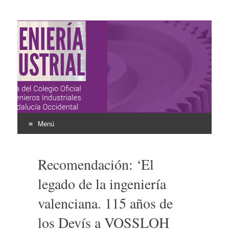
Ingeniería Industrial
Revista del Colegio Oficial de Ingenieros Industriales de
Andalucía Occidental
Menú
Ir
al
Recomendación: ‘El
contenido
legado de la ingeniería
valenciana. 115 años de
los Devís a VOSSLOH