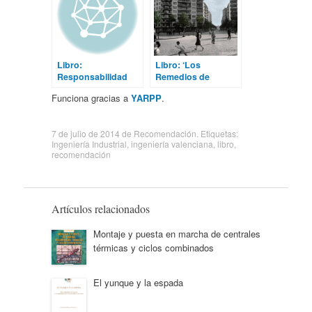
Libro:
Libro: ‘Los
Responsabilidad
Remedios de
Civil del Ingeniero
Sevilla’
Funciona gracias a
YARPP
.
7 de julio de 2014
de
Recomendación
. Etiquetas:
Ingeniería Industrial
,
ingeniería valenciana
,
libro
,
recomendación
Artículos relacionados
Montaje y puesta en marcha de centrales
térmicas y ciclos combinados
El yunque y la espada