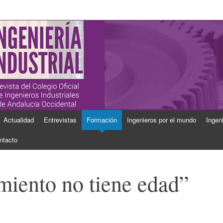
ial
Industriales de Andalucía Occidental
Actualidad
Entrevistas
Formación
Ingenieros por el mundo
Ingen
ntacto
miento no tiene edad”