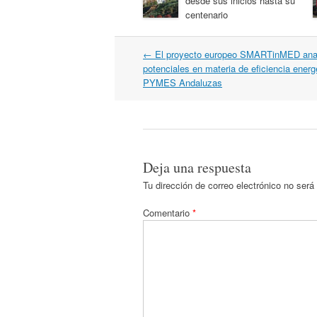
desde sus inicios hasta su
centenario
Navegación
←
El proyecto europeo SMARTinMED anal
por
potenciales en materia de eficiencia energ
artículos
PYMES Andaluzas
Deja una respuesta
Tu dirección de correo electrónico no será
Comentario
*