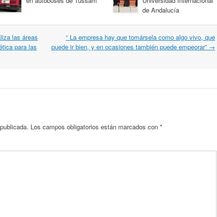
en autobuses de Tussam
Universidad Internacional
de Andalucía
iza las áreas
“ La empresa hay que tomársela como algo vivo, que
ética para las
puede ir bien, y en ocasiones también puede empeorar”
→
 publicada.
Los campos obligatorios están marcados con
*