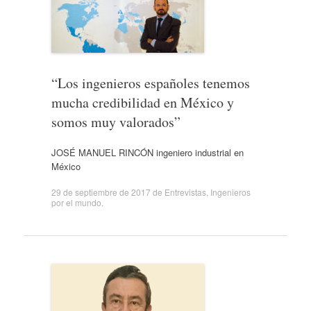
“Los ingenieros españoles tenemos
mucha credibilidad en México y
somos muy valorados”
JOSÉ MANUEL RINCÓN ingeniero industrial en
México
29 de septiembre de 2017
de
Entrevistas
,
Ingenieros
por el mundo
.