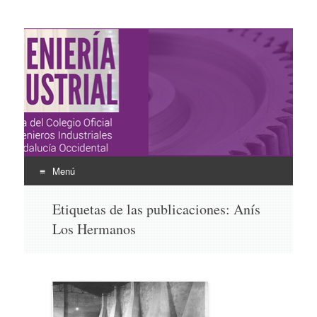
Ingeniería Industrial
Revista del Colegio Oficial de Ingenieros Industriales de
Andalucía Occidental
Menú
Ir
Etiquetas de las publicaciones:
Anís
al
Los Hermanos
contenido