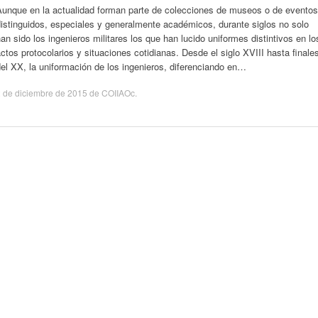
Aunque en la actualidad forman parte de colecciones de museos o de eventos
istinguidos, especiales y generalmente académicos, durante siglos no solo
an sido los ingenieros militares los que han lucido uniformes distintivos en lo
ctos protocolarios y situaciones cotidianas. Desde el siglo XVIII hasta finale
el XX, la uniformación de los ingenieros, diferenciando en…
 de diciembre de 2015
de
COIIAOc
.