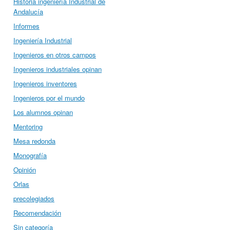
Historia ingeniería Industrial de
Andalucía
Informes
Ingeniería Industrial
Ingenieros en otros campos
Ingenieros industriales opinan
Ingenieros inventores
Ingenieros por el mundo
Los alumnos opinan
Mentoring
Mesa redonda
Monografía
Opinión
Orlas
precolegiados
Recomendación
Sin categoría