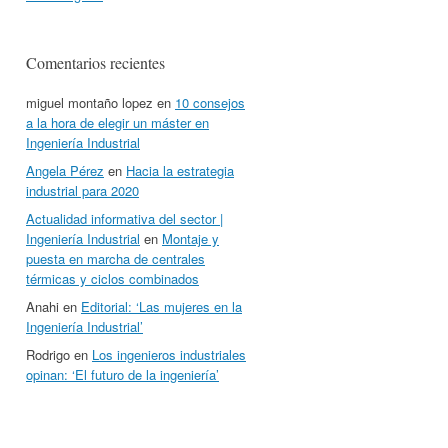
Comentarios recientes
miguel montaño lopez
en
10 consejos
a la hora de elegir un máster en
Ingeniería Industrial
Angela Pérez
en
Hacia la estrategia
industrial para 2020
Actualidad informativa del sector |
Ingeniería Industrial
en
Montaje y
puesta en marcha de centrales
térmicas y ciclos combinados
Anahi
en
Editorial: ‘Las mujeres en la
Ingeniería Industrial’
Rodrigo
en
Los ingenieros industriales
opinan: ‘El futuro de la ingeniería’