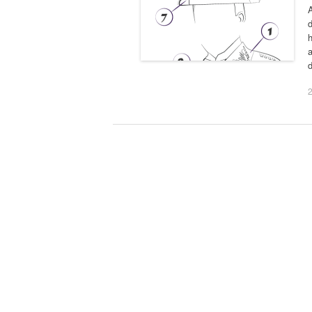
d
h
a
d
2