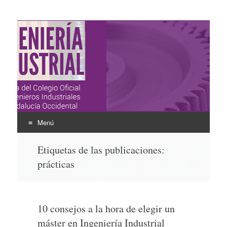
Ingeniería Industrial
Revista del Colegio Oficial de Ingenieros Industriales de
Andalucía Occidental
Menú
Ir
Etiquetas de las publicaciones:
al
prácticas
contenido
10 consejos a la hora de elegir un
máster en Ingeniería Industrial