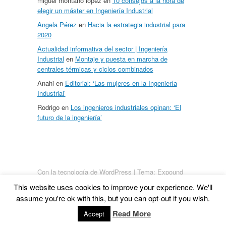
miguel montaño lopez
en
10 consejos a la hora de
elegir un máster en Ingeniería Industrial
Angela Pérez
en
Hacia la estrategia industrial para
2020
Actualidad informativa del sector | Ingeniería
Industrial
en
Montaje y puesta en marcha de
centrales térmicas y ciclos combinados
Anahi
en
Editorial: ‘Las mujeres en la Ingeniería
Industrial’
Rodrigo
en
Los ingenieros industriales opinan: ‘El
futuro de la ingeniería’
Con la tecnología de WordPress
|
Tema: Expound
von
Konstantin Kovshenin
This website uses cookies to improve your experience. We'll
assume you're ok with this, but you can opt-out if you wish.
Read More
Accept