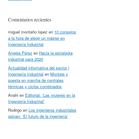
Comentarios recientes
miguel montaño lopez
en
10 consejos
a la hora de elegir un máster en
Ingeniería Industrial
Angela Pérez
en
Hacia la estrategia
industrial para 2020
Actualidad informativa del sector |
Ingeniería Industrial
en
Montaje y
puesta en marcha de centrales
térmicas y ciclos combinados
Anahi
en
Editorial: ‘Las mujeres en la
Ingeniería Industrial’
Rodrigo
en
Los ingenieros industriales
opinan: ‘El futuro de la ingeniería’