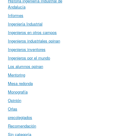
Historia ingeniería Industrial de
Andalucía
Informes
Ingeniería Industrial
Ingenieros en otros campos
Ingenieros industriales opinan
Ingenieros inventores
Ingenieros por el mundo
Los alumnos opinan
Mentoring
Mesa redonda
Monografía
Opinión
Orlas
precolegiados
Recomendación
Sin categoría