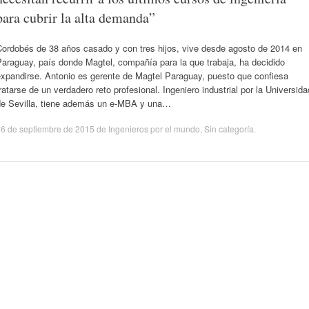
para cubrir la alta demanda”
Cordobés de 38 años casado y con tres hijos, vive desde agosto de 2014 en
araguay, país donde Magtel, compañía para la que trabaja, ha decidido
expandirse. Antonio es gerente de Magtel Paraguay, puesto que confiesa
ratarse de un verdadero reto profesional. Ingeniero industrial por la Universida
de Sevilla, tiene además un e-MBA y una…
6 de septiembre de 2015
de
Ingenieros por el mundo
,
Sin categoría
.