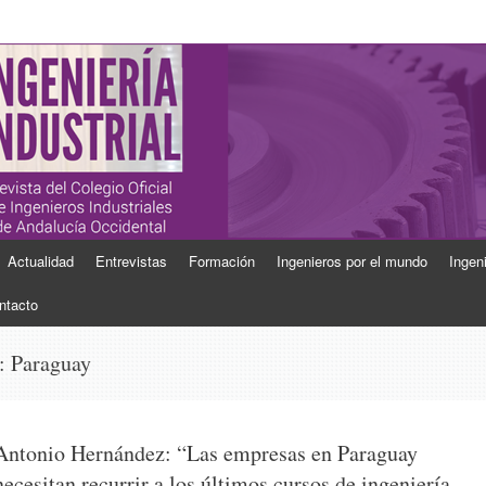
ial
Industriales de Andalucía Occidental
Actualidad
Entrevistas
Formación
Ingenieros por el mundo
Ingen
ntacto
s:
Paraguay
Antonio Hernández: “Las empresas en Paraguay
necesitan recurrir a los últimos cursos de ingeniería