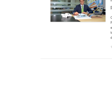
P
t
1