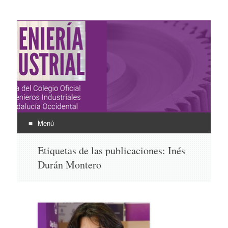
Ingeniería Industrial
Revista del Colegio Oficial de Ingenieros Industriales de
Andalucía Occidental
Menú
Ir
Etiquetas de las publicaciones:
Inés
al
Durán Montero
contenido