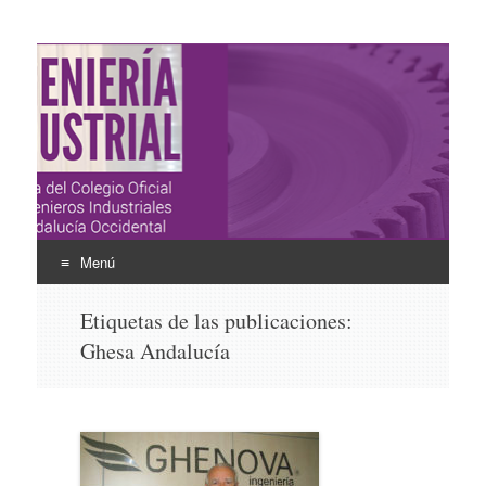
Ingeniería Industrial
Revista del Colegio Oficial de Ingenieros Industriales de
Andalucía Occidental
Menú
Ir
Etiquetas de las publicaciones:
al
Ghesa Andalucía
contenido