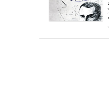
E
e
G
2