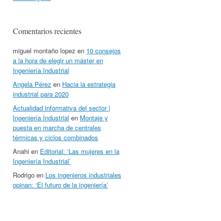
Comentarios recientes
miguel montaño lopez
en
10 consejos
a la hora de elegir un máster en
Ingeniería Industrial
Angela Pérez
en
Hacia la estrategia
industrial para 2020
Actualidad informativa del sector |
Ingeniería Industrial
en
Montaje y
puesta en marcha de centrales
térmicas y ciclos combinados
Anahi
en
Editorial: ‘Las mujeres en la
Ingeniería Industrial’
Rodrigo
en
Los ingenieros industriales
opinan: ‘El futuro de la ingeniería’