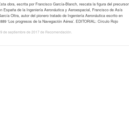
sta obra, escrita por Francisco García-Blanch, rescata la figura del precursor
n España de la Ingeniería Aeronáutica y Aeroespacial, Francisco de Asís
arcía Oltra, autor del pionero tratado de Ingeniería Aeronáutica escrito en
1889 ‘Los progresos de la Navegación Aérea’. EDITORIAL: Círculo Rojo
9 de septiembre de 2017
de
Recomendación
.