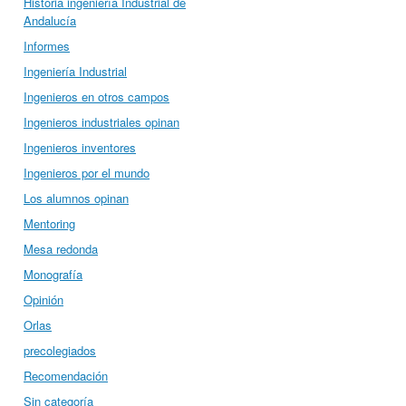
Historia ingeniería Industrial de
Andalucía
Informes
Ingeniería Industrial
Ingenieros en otros campos
Ingenieros industriales opinan
Ingenieros inventores
Ingenieros por el mundo
Los alumnos opinan
Mentoring
Mesa redonda
Monografía
Opinión
Orlas
precolegiados
Recomendación
Sin categoría