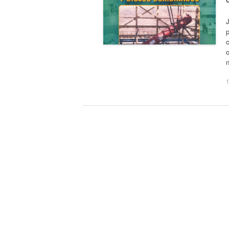
J
c
o