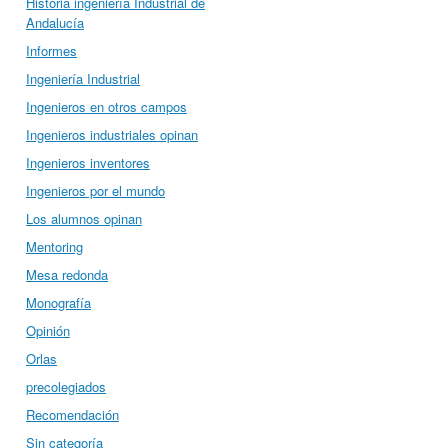
Historia ingeniería Industrial de
Andalucía
Informes
Ingeniería Industrial
Ingenieros en otros campos
Ingenieros industriales opinan
Ingenieros inventores
Ingenieros por el mundo
Los alumnos opinan
Mentoring
Mesa redonda
Monografía
Opinión
Orlas
precolegiados
Recomendación
Sin categoría