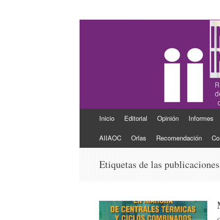
Ingeniería Industr
Revista del Colegio Oficial de Ingenieros 
Ir
Inicio
Editorial
Opinión
Informes
al
contenido
AIIAOC
Orlas
Recomendación
Co
Etiquetas de las publicacione