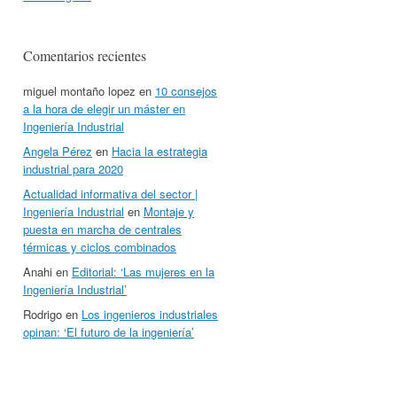
Comentarios recientes
miguel montaño lopez
en
10 consejos
a la hora de elegir un máster en
Ingeniería Industrial
Angela Pérez
en
Hacia la estrategia
industrial para 2020
Actualidad informativa del sector |
Ingeniería Industrial
en
Montaje y
puesta en marcha de centrales
térmicas y ciclos combinados
Anahi
en
Editorial: ‘Las mujeres en la
Ingeniería Industrial’
Rodrigo
en
Los ingenieros industriales
opinan: ‘El futuro de la ingeniería’