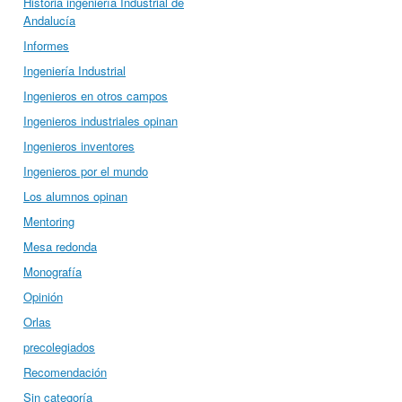
Historia ingeniería Industrial de
Andalucía
Informes
Ingeniería Industrial
Ingenieros en otros campos
Ingenieros industriales opinan
Ingenieros inventores
Ingenieros por el mundo
Los alumnos opinan
Mentoring
Mesa redonda
Monografía
Opinión
Orlas
precolegiados
Recomendación
Sin categoría