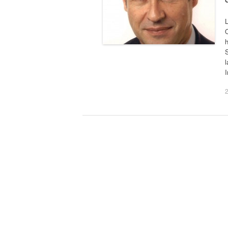
L
O
h
l