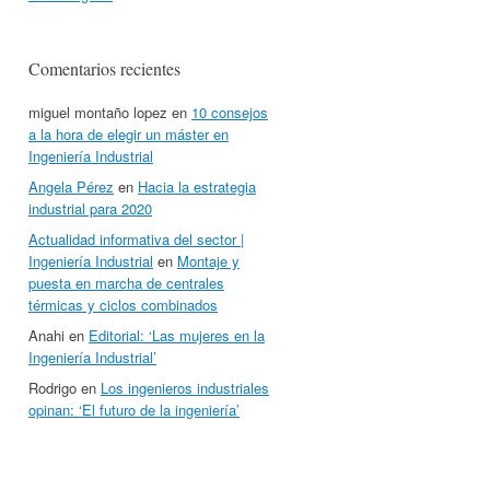
Comentarios recientes
miguel montaño lopez
en
10 consejos
a la hora de elegir un máster en
Ingeniería Industrial
Angela Pérez
en
Hacia la estrategia
industrial para 2020
Actualidad informativa del sector |
Ingeniería Industrial
en
Montaje y
puesta en marcha de centrales
térmicas y ciclos combinados
Anahi
en
Editorial: ‘Las mujeres en la
Ingeniería Industrial’
Rodrigo
en
Los ingenieros industriales
opinan: ‘El futuro de la ingeniería’