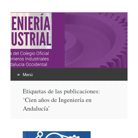
Ingeniería Industrial
Revista del Colegio Oficial de Ingenieros Industriales de
Andalucía Occidental
Menú
Ir
Etiquetas de las publicaciones:
al
‘Cien años de Ingeniería en
contenido
Andalucía’