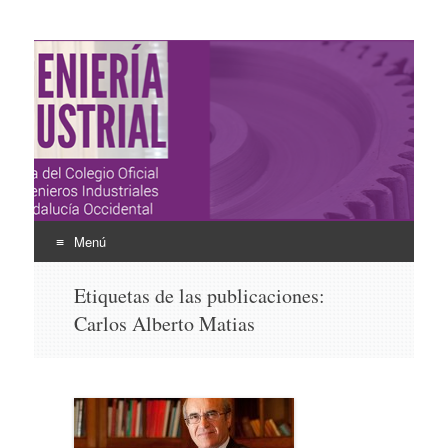
Ingeniería Industrial
Revista del Colegio Oficial de Ingenieros Industriales de
Andalucía Occidental
Menú
Ir
Etiquetas de las publicaciones:
al
Carlos Alberto Matias
contenido